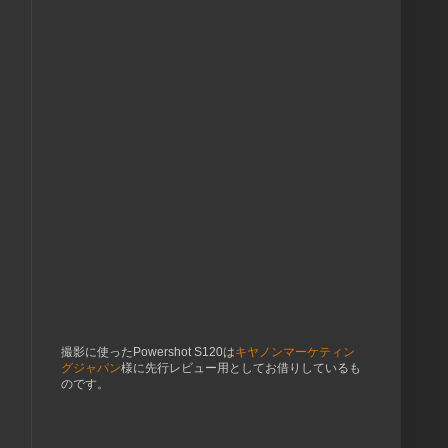
撮影に使ったPowershot S120は
キヤノンマーケティン
グジャパン
様に先行レビュー用としてお借りしているも
のです。