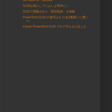
Go NaGoYa - SuZuKa
S120お借りしていよいよ野外に！
S120で搭載された「星空軌跡」を体験
PowerShot S120 の連写はもうほぼ動画！に驚い
た
Canon PowerShot S120 ブログ立ち上げました