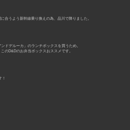
間に合うよう新幹線乗り換えの為、品川で降りました。
ーンアンドデルーカ」のランチボックスを買うため。
このD&Dのお弁当ボックスおススメです。
す！