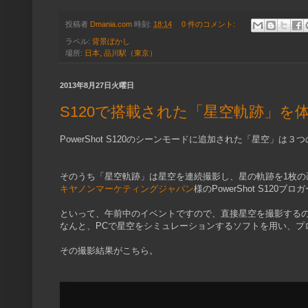
投稿者
Dmania.com
時刻:
18:14
0 件のコメント:
ラベル:
背景ぼかし
場所:
日本, 品川駅（東京）
2013年8月27日火曜日
S120で搭載された「星空軌跡」を
PowerShot S120のシーンモードに追加された「星空」は
そのうち「星空軌跡」は星空を連続撮影し、星の軌跡を1枚の
キヤノンマーケティングジャパン
様のPowerShot S12
といって、午前中のイベントですので、直接星空を撮影するのは
なんと、PCで星空をシミュレーションするソフトを用い、プ
その撮影結果がこちら。