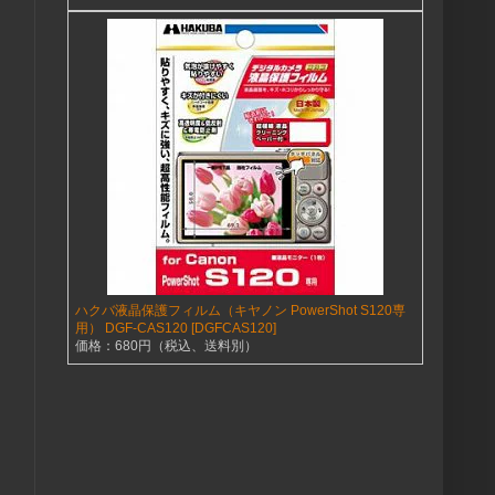
ハクバ液晶保護フィルム（キヤノン PowerShot S120専
用） DGF-CAS120 [DGFCAS120]
価格：680円（税込、送料別）