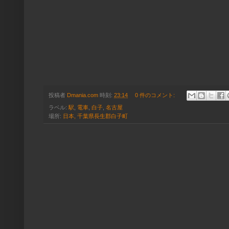
投稿者
Dmania.com
時刻:
23:14
0 件のコメント:
ラベル:
駅
,
電車
,
白子
,
名古屋
場所:
日本, 千葉県長生郡白子町