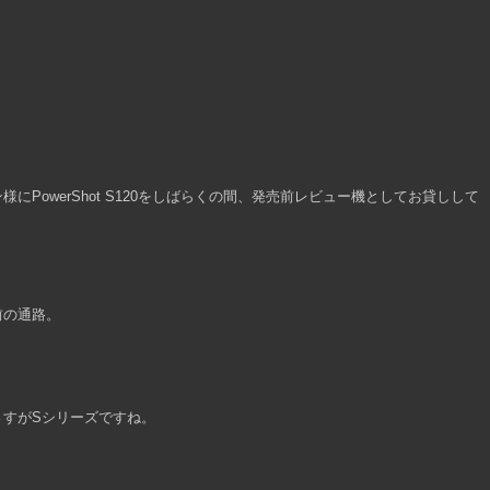
PowerShot S120をしばらくの間、発売前レビュー機としてお貸しして
前の通路。
さすがSシリーズですね。